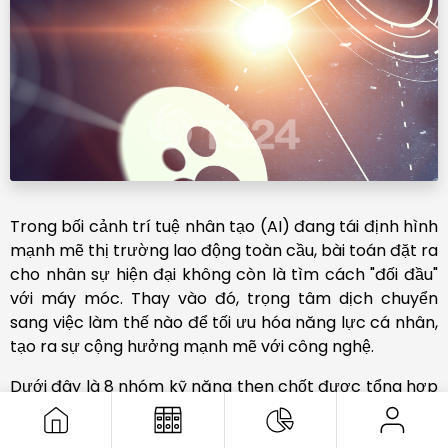
Trong bối cảnh trí tuệ nhân tạo (AI) đang tái định hình
mạnh mẽ thị trường lao động toàn cầu, bài toán đặt ra
cho nhân sự hiện đại không còn là tìm cách "đối đầu"
với máy móc. Thay vào đó, trọng tâm dịch chuyển
sang việc làm thế nào để tối ưu hóa năng lực cá nhân,
tạo ra sự cộng hưởng mạnh mẽ với công nghệ.
Dưới đây là 8 nhóm kỹ năng then chốt được tổng hợp
từ các báo cáo chiến lược của Diễn đàn Kinh tế Thế
giới (WEF), giúp bạn xây dựng vị thế vững chắc và