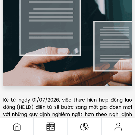
Kể từ ngày 01/07/2026, việc thực hiện hợp đồng lao
động (HĐLĐ) điện tử sẽ bước sang một giai đoạn mới
với những quy định nghiêm ngặt hơn theo Nghị định
337/2025/NĐ-CP. Đây không còn đơn thuần là việc "số
hóa" các tệp PDF mà là một quy trình pháp lý chặt