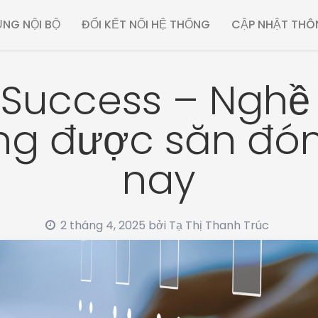
NG NỘI BỘ
ĐỔI KẾT NỐI HỆ THỐNG
CẬP NHẬT THÔ
Success – Nghề 
g được săn đón
nay
2 tháng 4, 2025
bởi
Tạ Thị Thanh Trúc