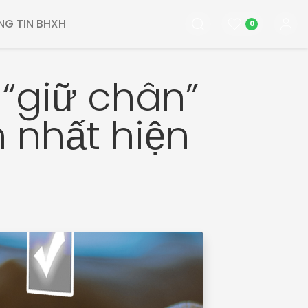
NG TIN BHXH
0
“giữ chân”
 nhất hiện