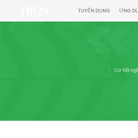
TUYỂN DỤNG
ỨNG DỤ
Cơ hội ng