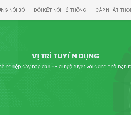
NG NỘI BỘ
ĐỔI KẾT NỐI HỆ THỐNG
CẬP NHẬT THÔ
VỊ TRÍ TUYỂN DỤNG
hề nghiệp đầy hấp dẫn - Đãi ngộ tuyệt vời đang chờ bạn tạ