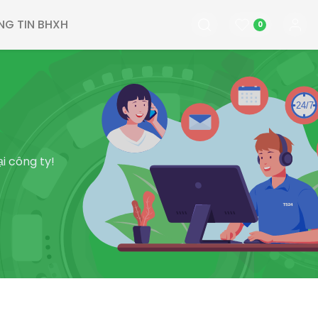
NG TIN BHXH
0
i công ty!